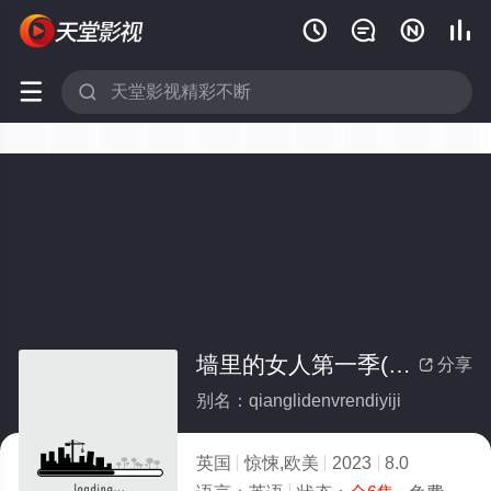






墙里的女人第一季(全集)
分享

别名：qianglidenvrendiyiji
英国
惊悚,欧美
2023
8.0