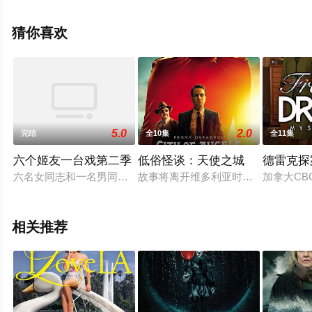
卢,Lynn,Rafferty,Hilda,Fay,Fiona,Browne,Eoin,Gleeson,Charl
等演员精彩演绎的英国电视剧，大结局剧情已揭晓（全6
猜你喜欢
集），手机免费观看高清未删减完整版电视剧全集就上天
堂电影网，更多相关信息可移步至豆瓣电视剧、电视猫或
剧情网等平台了解。
5.0
2.0
完结
全10集
全11集
六个姬友一台戏第二季
低俗怪谈：天使之城
德雷克探
六名女同志和一名男同志参加一个集体疗程，透过分享彼此心情
故事将离开维多利亚时代的伦 敦，改
加拿大CB
相关推荐