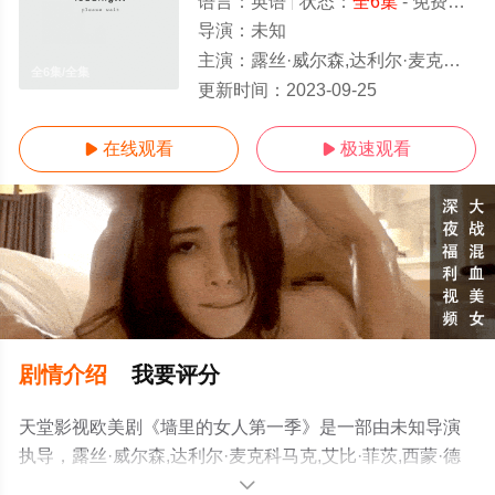
语言：
英语
状态：
全6集
- 免费在线观看
导演：
未知
主演：
露丝·威尔森,达利尔·麦克科马克,艾比·菲茨,西蒙·德兰尼,齐季·阿库多卢,Lynn,Rafferty,Hilda
全6集/全集
更新时间：
2023-09-25
在线观看
极速观看


剧情介绍
我要评分
天堂影视欧美剧《墙里的女人第一季》是一部由未知导演
执导，露丝·威尔森,达利尔·麦克科马克,艾比·菲茨,西蒙·德
兰尼,齐季·阿库多
