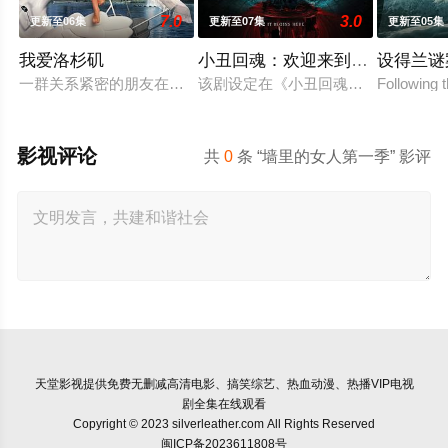
7.0
3.0
更新至06集
更新至07集
更新至05集
我爱洛杉矶
小丑回魂：欢迎来到德里镇第一
设得兰谜
一群关系紧密的朋友在多年分离后重聚在一起，探讨着复杂的抱
该剧设定在《小丑回魂》的27年前，
Following t
影视评论
共
0
条 “墙里的女人第一季” 影评
天堂影视
提供免费无删减高清电影、搞笑综艺、热血动漫、热播VIP电视
剧全集在线观看
Copyright © 2023 silverleather.com All Rights Reserved
闽ICP备2023611808号