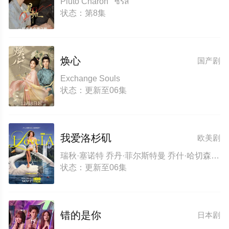
Pluto Charon ซีรีส์
状态：第8集
焕心
国产剧
Exchange Souls
状态：更新至06集
我爱洛杉矶
欧美剧
瑞秋·塞诺特 乔丹·菲尔斯特曼 乔什·哈切森 敖德萨·阿德隆 特鲁·惠特克 莉顿·梅斯特 摩西·英格拉姆 劳伦·霍尔特 伊利亚·伍德 奎恩·布莱克威尔 乔什·布雷纳 蒂姆·巴尔茨 弗洛伊·格特瑞兹 科林·伍德尔 克里斯·西尔科克 迈尔斯·罗宾斯 凯文·塞兹摩尔 艾米莉·特里梅因 萨迪·西罗蒂 惠特尼·赖斯 莉兹·贝努瓦 米西·克莱尔·法尔科内 乔治·托德·麦克拉克伦
状态：更新至06集
错的是你
日本剧