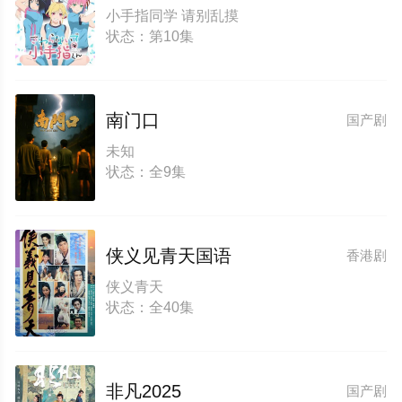
小手指同学 请别乱摸
状态：第10集
南门口
国产剧
未知
状态：全9集
侠义见青天国语
香港剧
侠义青天
状态：全40集
非凡2025
国产剧