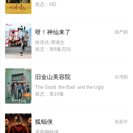
状态：HD
呀！神仙来了
国产剧
徐浩伦 谭湘文
状态：第8集完结
旧金山美容院
台湾剧
The Good the Bad and the Ugly
状态：第16集
狐蝠侠
喜剧片
居銮蝙蝠侠