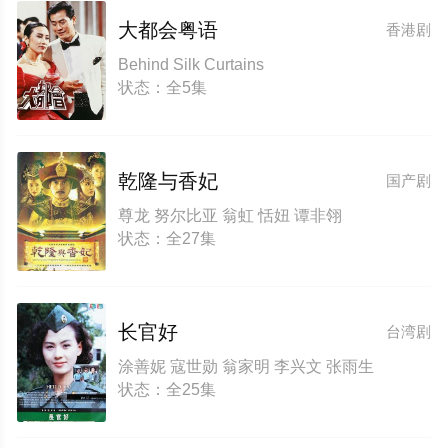
大都会粤语
香港剧
Behind Silk Curtains
状态：全5集
乾隆与香妃
国产剧
尊龙 努尔比亚 翁虹 恬妞 谭非翎
状态：全27集
长官好
台湾剧
涂善妮 寇世勋 翁家明 李兴文 张雨生
状态：全25集