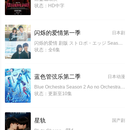
状态：HD中字
闪烁的爱情第一季
日本剧
闪烁的爱情 剧版 ストロボ・エッジ Season1
状态：全6集
蓝色管弦乐第二季
日本动漫
Blue Orchestra Season 2 Ao no Orchestra Season 2
状态：更新至10集
星轨
国产剧