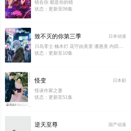
错在你 都是你的错
状态：更新至06集
致不灭的你第三季
日本动漫
川岛零士 楠木灯 花守由美里 潘惠美 内田彩 落合福嗣 泽城千春 古贺葵 樫井笙人 子安武人 引坂理绘 八代拓 稻川英里 广桥凉 加濑康之 石川界人 宫下荣治 津田健次郎
状态：更新至10集
怪变
日本剧
怪谈作家之妻
状态：更新至51集
逆天至尊
国产动漫