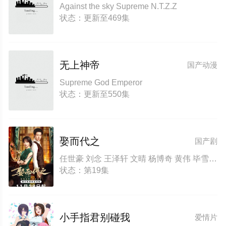
Against the sky Supreme N.T.Z.Z
状态：更新至469集
无上神帝
国产动漫
Supreme God Emperor
状态：更新至550集
娶而代之
国产剧
任世豪 刘念 王泽轩 文晴 杨博奇 黄伟 毕雪 任重 杭筱玥 高伟亮
状态：第19集
小手指君别碰我
爱情片