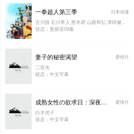
一拳超人第三季
日本动漫
古川慎 石川界人 悠木碧 山路和弘 津田健次郎 高山南 安元洋贵 樱井孝宏 浪川大辅 日野聪 鸟海浩辅 小野坂昌也 宫野真守 早见沙织 绿川光 斧笃 子安武人
状态：更新至09集
妻子的秘密渴望
爱情片
二宫光
状态：中文字幕
成熟女性の欲求日：深夜专属服务
爱情片
白木优子
状态：中文字幕