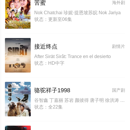
苦蜜
海外剧
Nok Chatchai 珍妮·提恩坡苏皖 Nok Jariya
状态：更新至06集
接近终点
剧情片
After Sirāt Sirât: Trance en el desierto
状态：HD中字
骆驼祥子1998
国产剧
谷智鑫 丁嘉丽 苏岩 颜彼得 唐子明 徐洪涛 刘江川
状态：全22集