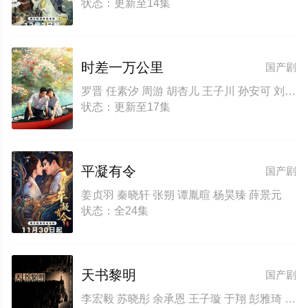
状态：更新至14集
时差一万公里
国产剧
罗晋 任素汐 周游 胡杏儿 王子川 孙安可 刘佳 郭柯宇 黄小蕾 王佳佳 白举纲 董博 程雍 霍青 陈豪 甘昀宸 王艺哲 明道 张本煜 包贝尔 韦唯 郝平 金广发 王艺禅 李建义 陈玺旭 刘洋 刘园媛 王思懿 李剑云 郭敬恩 陈晓依 闫肃 狄志杰 王妍之 张晓谦 段晓薇 田淼 贺彬 韦奕波 钟卫华 岳昊
状态：更新至17集
平凝有令
国产剧
姜贞羽 秦晓轩 张朔 谭胤暄 杨昊臻 薛景元
状态：全24集
天书黎明
国产剧
李宏毅 苏晓彤 余承恩 王子璇 于翔 彭雅琦 宋家腾 钱波 高冬平 戴燕妮 金珈