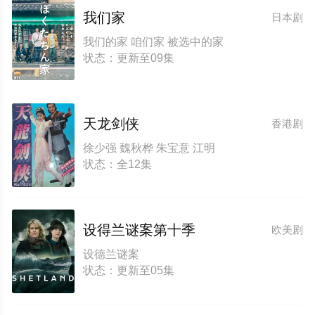
我们家
日本剧
我们的家 咱们家 被选中的家
状态：更新至09集
天龙剑侠
香港剧
徐少强 魏秋桦 朱宝意 江明
状态：全12集
设得兰谜案第十季
欧美剧
设德兰谜案
状态：更新至05集