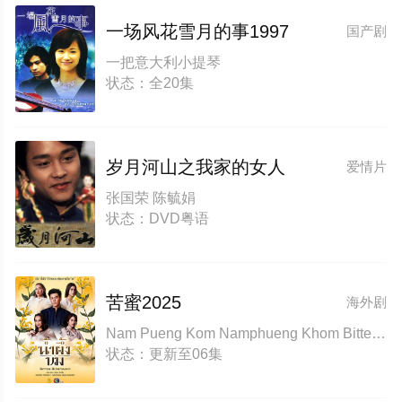
一场风花雪月的事1997
国产剧
一把意大利小提琴
状态：全20集
岁月河山之我家的女人
爱情片
张国荣 陈毓娟
状态：DVD粤语
苦蜜2025
海外剧
Nam Pueng Kom Namphueng Khom Bitter Honey A Bitter Honeymoon
状态：更新至06集