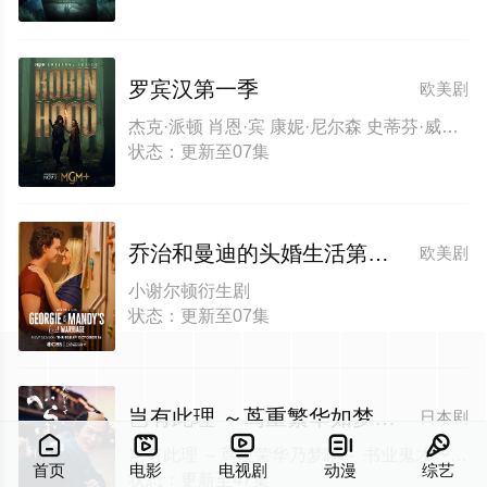
罗宾汉第一季
欧美剧
杰克·派顿 肖恩·宾 康妮·尼尔森 史蒂芬·威丁顿 James Farley Mark Robert Pullen 伊恩·皮里 杰克·库兰 克里斯·詹克斯 Davor Tomic Darko Bedic 伊凡·泽基克 瑞安·盖奇 理查德·林特恩 莉迪亚·佩克汉 马库斯·弗雷泽 Angus Castle-Doughty Tamara Radovanovic Henry Rowley 米洛斯·蒂莫蒂杰维奇 埃丽卡·福特
状态：更新至07集
乔治和曼迪的头婚生活第二季
欧美剧
小谢尔顿衍生剧
状态：更新至07集
岂有此理 ～茑重繁华如梦故事～
日本剧





岂有此理 ～茑重荣华乃梦噺～ 书业鬼才〜茑重的梦幻篇章〜
首页
电影
电视剧
动漫
综艺
状态：更新至47集