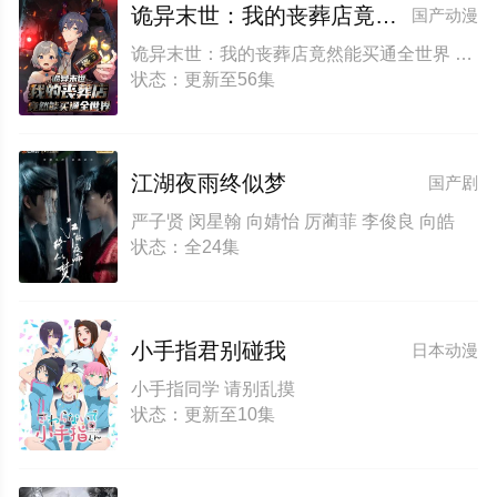
诡异末世：我的丧葬店竟然能买通全世界动态漫画
国产动漫
诡异末世：我的丧葬店竟然能买通全世界 动态漫画
状态：更新至56集
江湖夜雨终似梦
国产剧
严子贤 闵星翰 向婧怡 厉蔺菲 李俊良 向皓
状态：全24集
小手指君别碰我
日本动漫
小手指同学 请别乱摸
状态：更新至10集