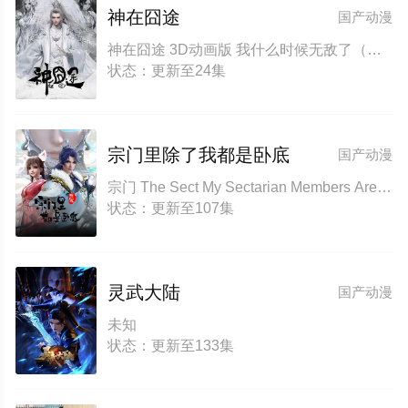
神在囧途
国产动漫
神在囧途 3D动画版 我什么时候无敌了（小说名） Eat Around the Mortal World Eat For Leveling up
状态：更新至24集
宗门里除了我都是卧底
国产动漫
宗门 The Sect My Sectarian Members Are Spies
状态：更新至107集
灵武大陆
国产动漫
未知
状态：更新至133集