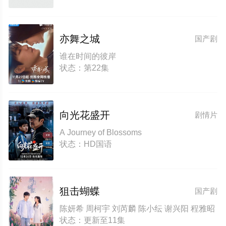
亦舞之城
国产剧
谁在时间的彼岸
状态：第22集
向光花盛开
剧情片
A Journey of Blossoms
状态：HD国语
狙击蝴蝶
国产剧
陈妍希 周柯宇 刘芮麟 陈小纭 谢兴阳 程雅昭
状态：更新至11集