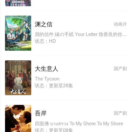
渊之信
动画片
淵的信件 縁の手紙 Your Letter 致善良的你(港)
状态：HD
大生意人
国产剧
The Tycoon
状态：更新至28集
吾岸
国产剧
四面佛 บวงสรวง To My Shore To My Shore
状态：更新至08集