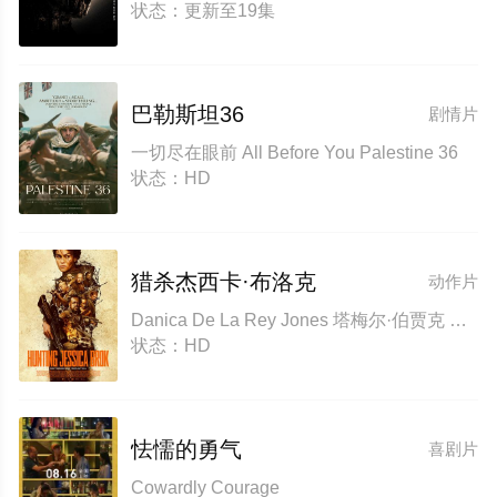
状态：更新至19集
巴勒斯坦36
剧情片
一切尽在眼前 All Before You‎ Palestine 36
状态：HD
猎杀杰西卡·布洛克
动作片
Danica De La Rey Jones 塔梅尔·伯贾克 安东尼·奥塞耶姆 Vaughn Lucas
状态：HD
怯懦的勇气
喜剧片
Cowardly Courage