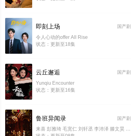
即刻上场
国产剧
令人心动的offer All Rise
状态：更新至18集
云丘邂逅
国产剧
Yunqiu Encounter
状态：更新至16集
鲁班异闻录
国产剧
来喜 彭雅琦 毛宽仁 刘轩丞 李沛泽 滕文昊 杨喜嘉 舒冬梅 齐伟
状态：更新至08集