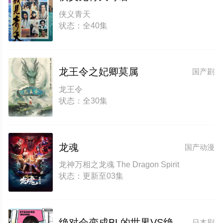
侠义青天
状态：全40集
龙王令之妃卿莫属
国产剧
龙王令
状态：全30集
龙魂
国产动漫
龙神万相之龙魂 The Dragon Spirit
状态：更新至03集
绝对会变成BL的世界VS绝不想变成BL的男人最终章
日本剧