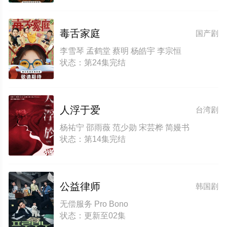
毒舌家庭
国产剧
李雪琴 孟鹤堂 蔡明 杨皓宇 李宗恒
状态：第24集完结
人浮于爱
台湾剧
杨祐宁 邵雨薇 范少勋 宋芸桦 简嫚书
状态：第14集完结
公益律师
韩国剧
无偿服务 Pro Bono
状态：更新至02集