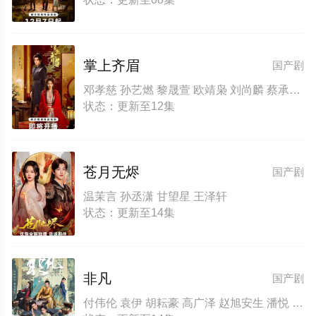
掌上齐眉
国产剧
邓孝慈 孙艺燃 黎晟萱 欧靖枭 刘尚麟 蔡承源 蔡泽闽 李彦漫 毛敏卓 韩子萱 陈南黎 苗茂盛 郭东兴 石蕊 韩露
状态：更新至12集
苍月无烬
国产剧
温茉言 孙丞潇 甘望星 王泽轩
状态：更新至14集
非凡
国产剧
付伟伦 袁伊 胡耘豪 高广泽 赵旭安生 潘悦 王卓楠