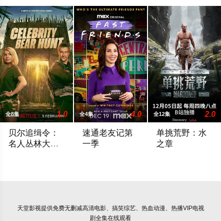
1.0
4.0
2.0
全8集
全4集
全12集
贝尔追缉令：
速通老友记第
单挑荒野：水
名人丛林大逃
一季
之章
亡
这档以哥斯达黎加丛林为背景的竞赛节目由霍利·威洛比主持，12
为庆祝老友记开播30周年，Max宣布预订游戏节
探险家兼求生高手埃
天堂影视
提供免费无删减高清电影、搞笑综艺、热血动漫、热播VIP电视
剧全集在线观看