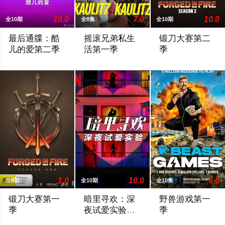
10.0
7.0
10.0
全10期
全8集
全10期
最后通牒：酷
摇滚兄弟私生
锻刀大赛第二
儿的爱第二季
活第一季
季
Six new couples. One life-changing decisionThe Ultim
这部搞笑真人秀剧集带我们近距离接触超级
Forged in Fire is an
1.0
10.0
6.0
全8期
全10期
全10集
锻刀大赛第一
暗里寻欢：深
野兽游戏第一
季
夜试爱实验第
季
一季
节目于纽约布鲁克林拍摄。参赛者会在“锻工坊”里进行铸刀，内
六位性感单身男女入住一家汽车旅馆，展
A reality-competitio