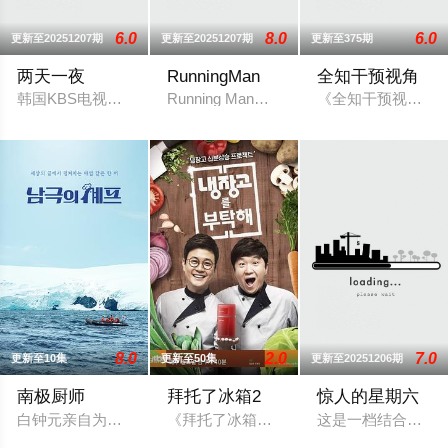
6.0
8.0
6.0
更新至20251207期
更新至20251207期
更新至375期
两天一夜
RunningMan
全知干预视角
韩国KBS电视台综艺节目，也是该台Happy Sunday的长寿环
Running Man是韩国SBS电视台周
《全知干预视角 》
8.0
2.0
7.0
更新至10集
更新至50集
更新至20251206期
南极厨师
拜托了冰箱2
惊人的星期六
白钟元亲自为来自30多个国家的数千名南极科研人员提供温暖饭
《拜托了冰箱》节目方式是嘉宾和自己家
这是一档结合音乐+