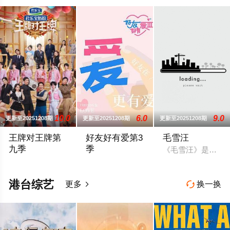
10.0
6.0
9.0
更新至20251208期
更新至20251208期
更新至20251208期
王牌对王牌第
好友好有爱第3
毛雪汪
九季
季
《毛雪汪》是一档
王牌家族和王牌好友相聚，万“友”引力，王牌有你，欢乐派对马
节目以异性好友共同参与为核心模式，嘉
港台综艺
更多
换一换

