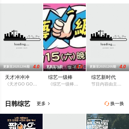
4.0
4.0
4.0
更新至20251206期
更新至76期
更新至20251205期
天才冲冲冲
综艺一级棒
综艺新时代
《天才GO GO GO》是华视的大型益智遊戲节目，2003年5月23
《综艺一级棒》，中国电视公司星期六晚间大
节目内容由主持人
日韩综艺
更多
换一换

