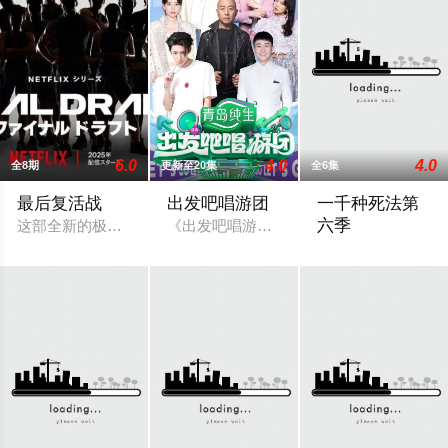
6.0
4.0
4.0
全8期
更新至20集
全6集
最后复活战
出发吧唱游团
一千种死法第
六季
这部全新的极限体能真人秀节目邀请25位当初被迫或自愿退场的
《出发吧唱游团》第二季清凉开唱！主理人
一千种死法第六季