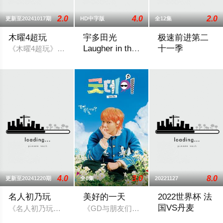
2.0
4.0
2.0
更新至20241017期
HD中字版
全12集
木曜4超玩
宇多田光
极速前进第二
Laugher in the
十一季
《木曜4超玩》（英语：Muyao 4 Super Playing），是由
Dark 2018 巡
美籍日裔音乐制作人、作曲人、作词人和
极速前进第二十一
回演唱会
4.0
3.0
8.0
更新至20241220期
全8集
20221127
名人初乃玩
美好的一天
2022世界杯 法
国VS丹麦
《名人初乃玩》勘称是2020年最接地气的外景行脚节目,由名人
《GD与朋友们》将以权志龙为中心，邀请
20221127世界杯 