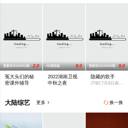
2.0
8.0
9.0
更新至20220402期
HD国语版
更新至20220902期
冤大头们的秘
2022湖南卫视
隐藏的歌手
密课外辅导
中秋之夜
JTBC7月8日表示：
各种业界的专家作为反面教师出面，揭露把我们变成冤大头的业
湖南卫视中秋之夜官宣主视觉，并定档9月10
大陆综艺
更多
换一换

