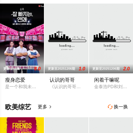
8.0
1.0
2.0
更新至05集
更新至20251206期
更新至20251206期
瘦身恋爱
认识的哥哥
闲着干嘛呢
是一个和我未来的男人女人一起进行减肥项目的爱情节目。两个
《认识的哥哥》节目是根据主题不同，以
金泰浩PD和刘在锡
欧美综艺
更多
换一换

