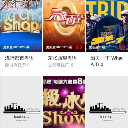
3.0
9.0
8.0
更新至20251205期
更新至20251205期
更新至21期
流行都市粤语
东张西望粤语
出去一下 What
A Trip
節目為觀眾介紹時令產品、健康養生、健體運動、護膚化妝、時
香港电视广播有限公司的一个娱乐及时事新闻节目
首集嘉宾新田真剑佑