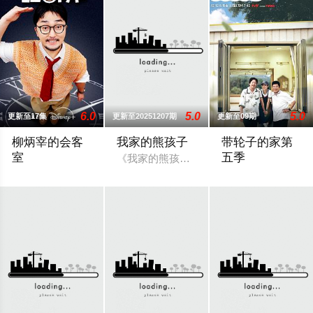
6.0
5.0
5.0
更新至17集
更新至20251207期
更新至09期
柳炳宰的会客
我家的熊孩子
带轮子的家第
室
五季
《我家的熊孩子》是一档韩国脱口秀节目
购物狂的灵魂拷问！柳炳宰开箱艺人最不可言喻的谜之战利品。该
不是只去身体的平