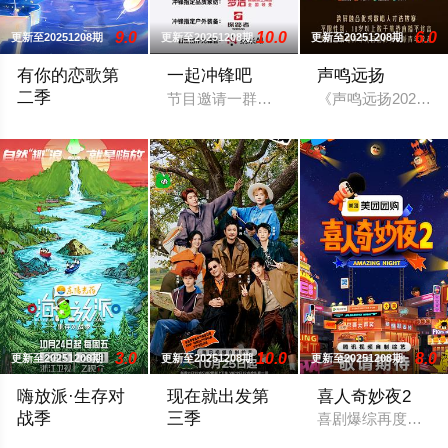
9.0
10.0
6.0
更新至20251208期
更新至20251208期
更新至20251208期
有你的恋歌第
一起冲锋吧
声鸣远扬
二季
节目邀请一群创业者深入呼伦贝尔鄂伦春
《声鸣远扬2025
节目以“音乐”这个元素作为年轻人社交恋爱的媒介，聚焦一群对
3.0
10.0
8.0
更新至20251208期
更新至20251208期
更新至20251208期
嗨放派·生存对
现在就出发第
喜人奇妙夜2
战季
三季
喜剧爆综再度来袭，
节目以“山野生存对战”为核心主题，嘉宾们在为期十天的挑战中
沈腾带队“出发家族”原班人马再次奔赴自