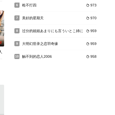
婚姻生活虽然平淡但是不失幸福。一天，唯良的儿
里斯，无意间在书店发现葡萄牙作家普拉多的随笔《文字炼金师》，被书中充
枪不打四
973
6

美好的星期天
970
7

过分的姐姐あまりにも言ういとこ姉に
959
8

0
大明幻世录之恋羽奇缘
959
9

人
触不到的恋人2006
958
10

人。当兴奋终于达到顶峰的时候，就连丈夫的下属
部的步美的诱惑，并与她开始了一段充满激情的关系