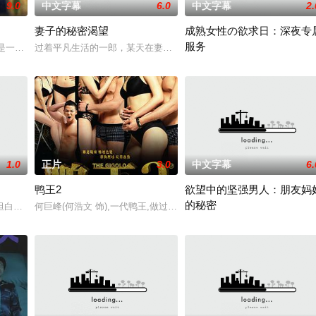
9.0
中文字幕
6.0
中文字幕
2.
妻子的秘密渴望
成熟女性の欲求日：深夜专
服务
手指，为了获得医学部特待生资格，从今年春天开始
，是一小时的戏剧史诗式节目，亦开创历史剧的先河。故事背景是1900年清末至
过着平凡生活的一郎，某天在妻子的手机上发现了一条可疑信息。发
继母担心独自在异国他乡工作的
1.0
正片
3.0
中文字幕
6.
鸭王2
欲望中的坚强男人：朋友妈
的秘密
坦白说自己和丈夫关系疏远，夜生活也变得冷淡。达也明知这样做不对，却还是
何巨峰(何浩文 饰),一代鸭王,做过歌手、明星。现在很少人叫他做鸭王,
大辅趁香织不在家，把家里弄得像猪圈一样。与此同时
斋藤在拜访圭介家时，无意中听