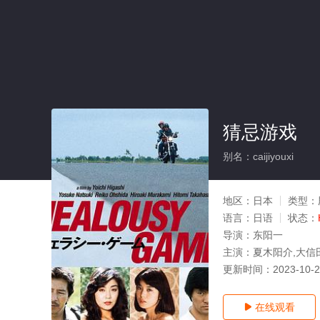
猜忌游戏
别名：caijiyouxi
地区：
日本
类型：
语言：
日语
状态：
导演：
东阳一
主演：
夏木阳介,大信
更新时间：
2023-10-
在线观看
