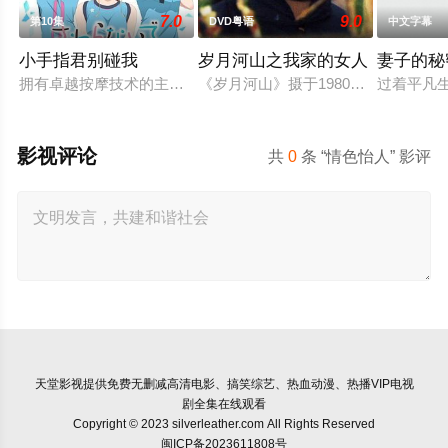
7.0
9.0
第10集
DVD粤语
中文字幕
小手指君别碰我
岁月河山之我家的女人
妻子的秘
拥有卓越按摩技术的主人公·小手指向阳。立志成为运动医生的
《岁月河山》摄于1980年，是一小
过着平凡
影视评论
共
0
条 “情色怡人” 影评
天堂影视
提供免费无删减高清电影、搞笑综艺、热血动漫、热播VIP电视
剧全集在线观看
Copyright © 2023 silverleather.com All Rights Reserved
闽ICP备2023611808号