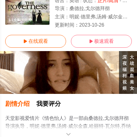
语言：
英语
状态：
正片/高清
- 免费在线观看
导演：
桑德拉,戈尔德拜彻
主演：
明妮·德里弗,汤姆·威尔金森,哈丽特·瓦尔特,乔纳森·莱斯·梅耶斯
1-1全集/大结局
更新时间：
2023-10-26
在线观看
极速观看


剧情介绍
我要评分
天堂影视爱情片《情色怡人》是一部由桑德拉,戈尔德拜彻
导演执导，明妮·德里弗,汤姆·威尔金森,哈丽特·瓦尔特,乔纳
森·莱斯·梅耶斯等演员精彩演绎的英国电影，大结局剧情已
