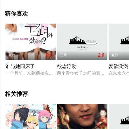
揭晓（1-1全集），手机免费观看高清未删减完整版电影大
全就上天堂电影网，更多相关信息可移步至豆瓣电影、电
猜你喜欢
视猫或剧情网等平台了解。
8.0
2.0
正片
正片
正片
谁与她同床了
欲念浮动
爱欲漩涡
一个月前，来到侽校实习的新人教师严智英（金莎朗 饰）引发了
两个青年女子之间的表态性心理导致
在东京六
相关推荐