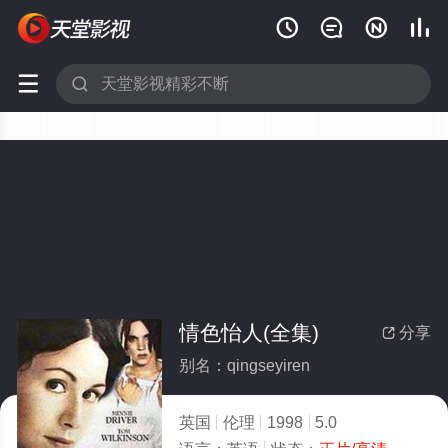






情色怡人(全集)
分享

别名：qingseyiren
英国
伦理
1998
5.0