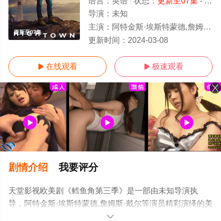
语言：
英语
状态：
更新至07集
- 免费在线观看
导演：
未知
主演：
阿特金斯·埃斯特蒙德,詹姆斯·戴尔
更新至07集
更新时间：
2024-03-08
在线观看
极速观看


剧情介绍
我要评分
天堂影视欧美剧《鳕鱼角第三季》是一部由未知导演执
导，阿特金斯·埃斯特蒙德,詹姆斯·戴尔等演员精彩演绎的美
国电视剧，手机免费观看高清未删减完整版电视剧全集就
