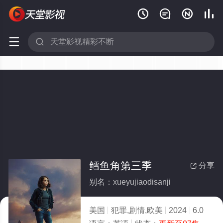






鳕鱼角第三季
分享

别名：xueyujiaodisanji
美国
犯罪,剧情,欧美
2024
6.0