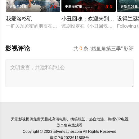
7.0
3.0
更新至06集
更新至07集
更新至05集
我爱洛杉矶
小丑回魂：欢迎来到德里镇第一
设得兰谜
一群关系紧密的朋友在多年分离后重聚在一起，探讨着复杂的抱
该剧设定在《小丑回魂》的27年前，
Following t
影视评论
共
0
条 “鳕鱼角第三季” 影评
天堂影视
提供免费无删减高清电影、搞笑综艺、热血动漫、热播VIP电视
剧全集在线观看
Copyright © 2023 silverleather.com All Rights Reserved
闽ICP备2023611808号