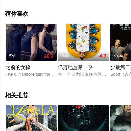
上天堂电影网，更多相关信息可移步至豆瓣电视剧、电视
猫或剧情网等平台了解。
猜你喜欢
10.0
4.0
完结
全8集
全12集
之前的女孩
亿万地堡第一季
少狼第二
The Girl Before tells the story of Jane (Gugu Mbatha
在一个专为抵御任何可能出现的灾难
Scott（泰
相关推荐