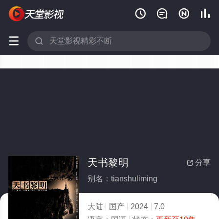






天书黎明
分享

别名：tianshuliming
大陆
国产
2024
7.0