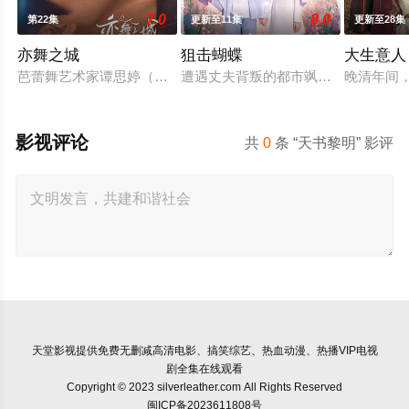
7.0
8.0
第22集
更新至11集
更新至28集
亦舞之城
狙击蝴蝶
大生意人
芭蕾舞艺术家谭思婷（秦岚 饰）退役归国，欲与当年被迫分开的
遭遇丈夫背叛的都市飒女岑矜（陈妍希
晚清年间
影视评论
共
0
条 “天书黎明” 影评
天堂影视
提供免费无删减高清电影、搞笑综艺、热血动漫、热播VIP电视
剧全集在线观看
Copyright © 2023 silverleather.com All Rights Reserved
闽ICP备2023611808号