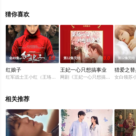
看高清未删减完整版电视剧全集就上天堂电影网，更多相
关信息可移步至豆瓣电视剧、电视猫或剧情网等平台了
猜你喜欢
解。
8.0
8.0
全49集
第12集完结
第12集完结
红娘子
王妃一心只想搞事业
猎爱之替
红军战士王小红（王珞丹 饰）出身贫寒，长大后连自己的亲娘是
网剧《王妃一心只想搞事业》主要讲
女白领苏
相关推荐