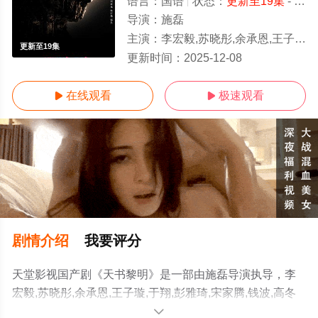
语言：
国语
状态：
更新至19集
- 免费在线观看
导演：
施磊
主演：
李宏毅,苏晓彤,余承恩,王子璇,于翔,彭雅琦,宋家腾,钱波,高冬平,戴燕妮,金珈
更新至19集
更新时间：
2025-12-08
在线观看
极速观看


剧情介绍
我要评分
天堂影视国产剧《天书黎明》是一部由施磊导演执导，李
宏毅,苏晓彤,余承恩,王子璇,于翔,彭雅琦,宋家腾,钱波,高冬
平,戴燕妮,金珈等演员精彩演绎的大陆电视剧，手机免费观
