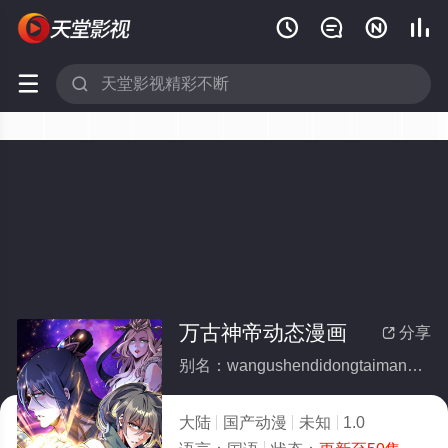






万古神帝动态漫画
分享

别名：wangushendidongtaimanhua
大陆
国产动漫
未知
1.0