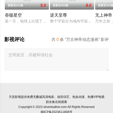
5.0
8.0
更新至201集
更新至469集
更新至550
吞噬星空
逆天至尊
无上神帝
某一天，地球上出现了不明来由的RR病毒，将世界卷入灾难之
整个宇宙分为域内宇宙和域外宇宙，
万年之前
影视评论
共
0
条 “万古神帝动态漫画” 影评
天堂影视
提供免费无删减高清电影、搞笑综艺、热血动漫、热播VIP电视
剧全集在线观看
Copyright © 2023 silverleather.com All Rights Reserved
闽ICP备2023611808号