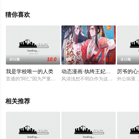
可移步至豆瓣动漫、电视猫或剧情网等平台了解。
猜你喜欢
10.0
8.0
全52集
完结
全12集
我是学校唯一的人类
动态漫画·纨绔王妃要爬墙 第1季
厉爷的心
普通的“阿仁”因为严重社恐转学来到了一所“没有人类的学校”。
风清浅想不明白作为这条街上最靓的
外公病重
相关推荐