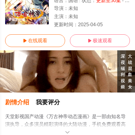
语言：
国语
状态：
更新至50集
- 免费在线观看
导演：
未知
主演：
未知
更新至50集
更新时间：
2025-04-05
在线观看
极速观看


剧情介绍
我要评分
天堂影视国产动漫《万古神帝动态漫画》是一部由知名导
演执导，众多演员精彩演绎的大陆动漫，手机免费观看高
清未删减完整版动漫全集就上天堂电影网，更多相关信息
