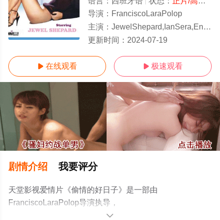
语言：
西班牙语
状态：
正片/高清
- 
导演：
FranciscoLaraPolop
主演：
JewelShepard,IanSera,EnriqueJohnson
正片
更新时间：
2024-07-19
在线观看
极速观看


剧情介绍
我要评分
天堂影视爱情片《偷情的好日子》是一部由
FranciscoLaraPolop导演执导，
JewelShepard,IanSera,EnriqueJohnson等演员精彩演绎的
