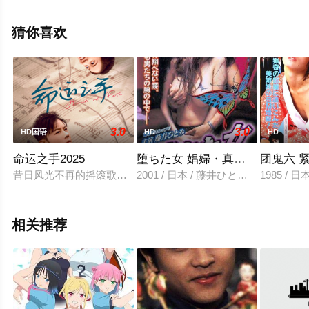
西班牙,美国电影，手机免费观看高清未删减完整版电影大
全就上天堂电影网，更多相关信息可移步至豆瓣电影、电
猜你喜欢
视猫或剧情网等平台了解。
3.0
3.0
HD国语
HD
HD
命运之手2025
堕ちた女 娼婦・真由子
团鬼六 
昔日风光不再的摇滚歌手高兴，在人生低谷时邂逅了正值高三的
2001 / 日本 / 藤井ひとみ,岡田祐一,
1985 /
相关推荐