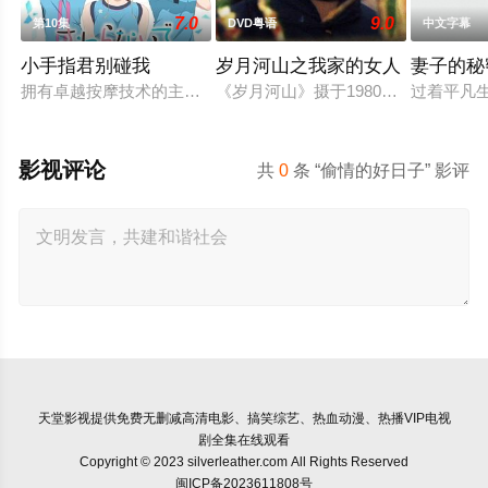
7.0
9.0
第10集
DVD粤语
中文字幕
小手指君别碰我
岁月河山之我家的女人
妻子的秘
拥有卓越按摩技术的主人公·小手指向阳。立志成为运动医生的
《岁月河山》摄于1980年，是一小
过着平凡
影视评论
共
0
条 “偷情的好日子” 影评
天堂影视
提供免费无删减高清电影、搞笑综艺、热血动漫、热播VIP电视
剧全集在线观看
Copyright © 2023 silverleather.com All Rights Reserved
闽ICP备2023611808号