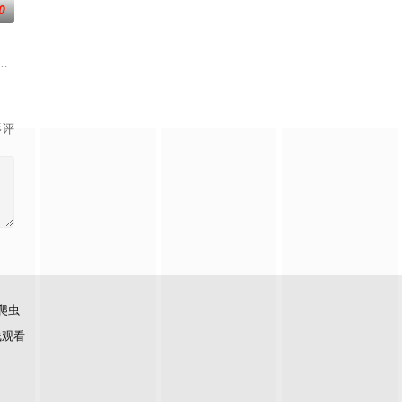
0
互动交流等方式，从朋友关系逐步向恋人方向探索
系为切入点的场景化真人秀综艺节目。节目以友情为纽带，以“毛雪汪之家”为主
影评
爬虫
线观看