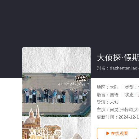
大侦探·假
别名：dazhentanjiaqic
地区：
大陆
类型：
语言：
国语
状态：
导演：
未知
主演：
何炅,张若昀,大
更新时间：
2024-12-
在线观看
