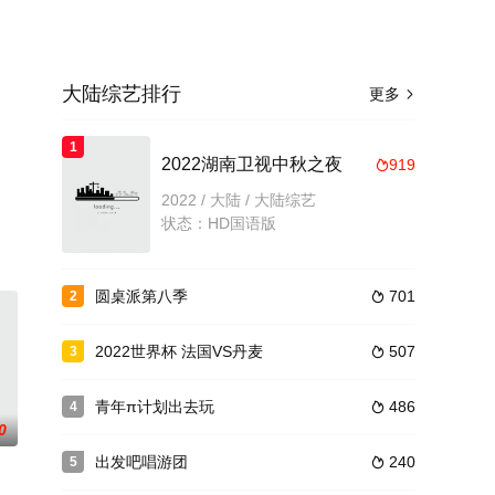
大陆综艺排行
更多

1
2022湖南卫视中秋之夜
919

2022 / 大陆 / 大陆综艺
状态：HD国语版
圆桌派第八季
701
2

2022世界杯 法国VS丹麦
507
3

青年π计划出去玩
486
4

0
出发吧唱游团
240
5
