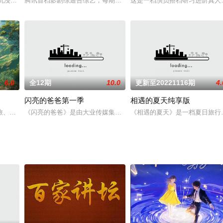
力大型电视文化节目，于2014年4月18日起
档沉浸式脑力策略博弈竞技综艺。各界优秀青年齐聚于“森林”之中，通过多维竞技
腾讯首档影剧综通告综艺，每期邀请剧组主创/主演定制专属主题，通
这是一档演员搭档研习进阶真人
6.0
全12期
10.0
更新至20221116期
4.
闪亮的爸爸第一季
相遇的夏天纯享版
期围绕一个主题，集合沈腾马丽经典舞台、爆笑互动、
旅、宣传部门的邀约下，邀约热血青年共同组团，开启一段为期15天的云南自
《闪亮的爸爸》是由大业传媒集团旗下创智传动大业广告有限公司（以
《相遇的夏天》是一档夏日旅行