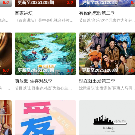
6.0
更新至20251208期
2.0
更新至20251208期
9.
百家讲坛
有你的恋歌第二季
说亲情。第三调解室是国内第一档具有法律效力的排解矛盾、化解纠纷的电视节
《百家讲坛》是中央电视台科教频道（CCTV-10）2001年7月9日
节目以“音乐”这个元素作为年
6.0
更新至20251208期
3.0
更新至20251208期
10.
嗨放派·生存对战季
现在就出发第三季
年能量与价值创造的探索之旅。他们将直面生态与经济
不拘一格的创作逻辑，大小屏融合的“破壁”生态来持续打造音乐节目新品牌，挖掘
节目以“山野生存对战”为核心主题，嘉宾们在为期十天的挑战中，围
沈腾带队“出发家族”原班人马再