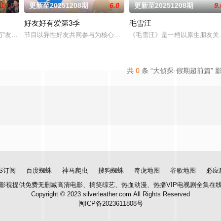
10.0
更新至20251208期
6.0
更新至20251208期
9.
好友好有爱第3季
毛雪汪
题创作无限可能的喜剧作品，链接观众、明星与作
“友”引力，王牌有你，欢乐派对马上开启～
节目以异性好友共同参与为核心模式，嘉宾通过组队完成特定任务、
《毛雪汪》是一档以原生朋友关
共
0
条 “大侦探·假期超前篇” 
S订阅
百度蜘蛛
神马爬虫
搜狗蜘蛛
奇虎地图
谷歌地图
必应
影视
提供免费无删减高清电影、搞笑综艺、热血动漫、热播VIP电视剧全集在
Copyright © 2023 silverleather.com All Rights Reserved
闽ICP备2023611808号