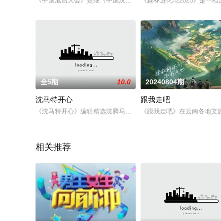
《中国成语大会》是继《中国汉字听写大会》之后，又一档重大影响
《森林进化论2025》是一
全5期
10.0
20240804期
沈马特开心
跟我走吧
《沈马特开心》编辑精选沈腾马丽这对经典搭档的高能片段，每
《跟我走吧》在云南各地文
相关推荐