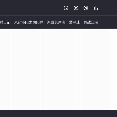




财日记
风起洛阳之阴阳界
冰血长津湖
爱寻迷
再战江湖