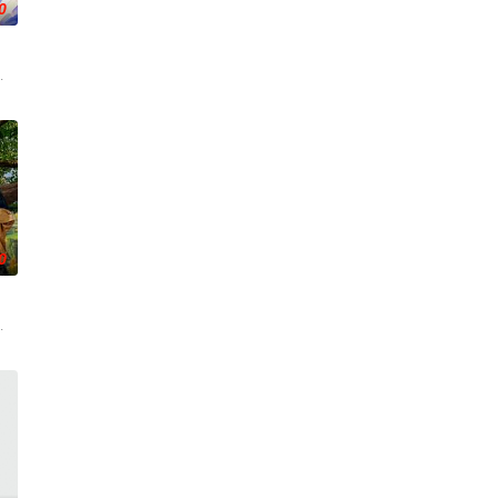
0
目。节目将
开播的讲座式栏目，栏目宗旨为建构时代
轻人社交恋爱的媒介，聚焦一群对音乐有着相同热爱的年轻人共同入住「恋恋小屋
0
培养
绕团队荣誉展开竞争，同时需要在生存需求与竞
次奔赴自然秘境，并首次出国野游，理想型旅途穿越四季奇景，掀起“欢乐洪流”