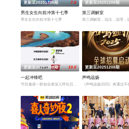
更新至20251208期
7.0
更新至20251208期
男生女生向前冲第十七季
第三调解室
男生女生向前冲第十七季
第三调解室，说法，说理，
更新至20251208期
10.0
更新至20251208期
一起冲锋吧
声鸣远扬
节目邀请一群创业者深入呼伦贝尔鄂伦春地区，展开一场聚焦青
《声鸣远扬2025》将通过