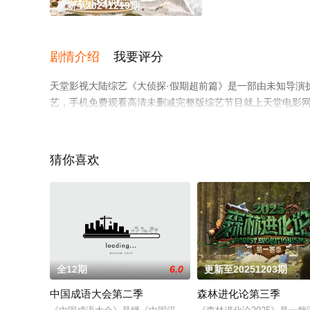
更新至20241219期
剧情介绍
我要评分
天堂影视大陆综艺《大侦探·假期超前篇》是一部由未知导演执导
艺，手机免费观看高清未删减完整版综艺节目就上天堂电影
猜你喜欢
全12期
6.0
更新至20251203期
中国成语大会第二季
森林进化论第三季