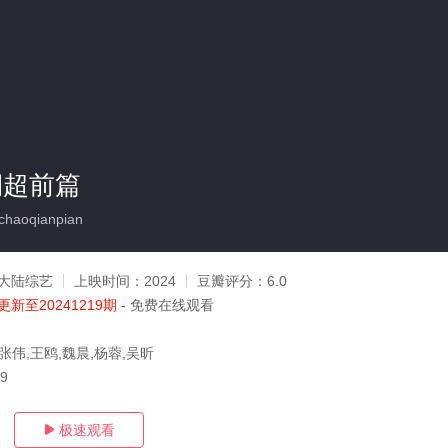
期超前篇
haoqianpian
大陆综艺
上映时间：
2024
豆瓣评分：
6.0
更新至20241219期
- 免费在线观看
张伟,王鸥,魏晨,杨蓉,吴昕
19
极速观看
