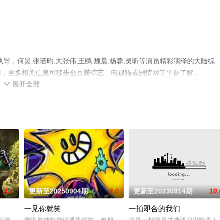
，何炅,张若昀,大张伟,王鸥,魏晨,杨蓉,吴昕等演员精彩演绎的大陆综
网，更多相关信息可移步至豆瓣综艺、电视猫或剧情网等平台了解。
展开全部

1.0
更新至20250904期
3.0
更新至20230914期
10.
一见你就笑
一拍即合的我们