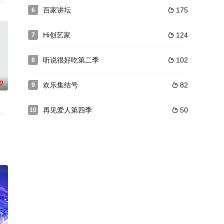
体系
过主题游戏互动、互爆剧组拍摄趣事，嘉宾在线
秀节目，青年演员们通过共同的生活和训练，研习荧幕搭档的塑造方式，展现
百家讲坛
175
6

Hi创艺家
124
7

听说很好吃第二季
102
8

0
欢乐集结号
82
9

再见爱人第四季
50
10

由行采风体
下简称“大业创智”）和深圳卫视联合出品的明
社交真人秀，节目以“年轻活力+真实社交”为方向，选取有个性、有态度、有观