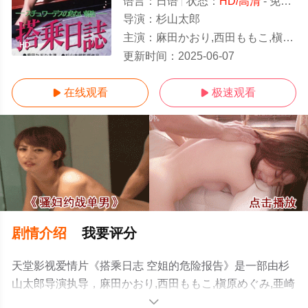
语言：
日语
状态：
HD/高清
- 免费在线观看
导演：
杉山太郎
主演：
麻田かおり,西田ももこ,槇原めぐみ,亜崎研二,山本正道
HD
更新时间：
2025-06-07
在线观看
极速观看


剧情介绍
我要评分
天堂影视爱情片《搭乘日志 空姐的危险报告》是一部由杉
山太郎导演执导，麻田かおり,西田ももこ,槇原めぐみ,亜崎
研二,山本正道等演员精彩演绎的日本电影，手机免费观看
