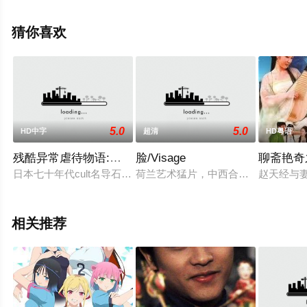
高清未删减完整版电影大全就上天堂电影网，更多相关信
息可移步至豆瓣电影、电视猫或剧情网等平台了解。
猜你喜欢
5.0
5.0
HD中字
超清
HD粤语
残酷异常虐待物语:元禄女系图
脸/Visage
聊斋艳奇
日本七十年代cult名导石井辉男，讲述的元禄年间三个畸零、悲
荷兰艺术猛片，中西合璧影片；一位
赵天经与
相关推荐