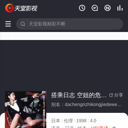






搭乘日志 空姐的危险报告
分享

别名：dachengrizhikongjiedeweixianbaogao
日本
伦理
1998
4.0