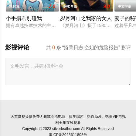
7.0
9.0
第10集
DVD粤语
中文字幕
小手指君别碰我
岁月河山之我家的女人
妻子的秘
拥有卓越按摩技术的主人公·小手指向阳。立志成为运动医生的
《岁月河山》摄于1980年，是一小
过着平凡
影视评论
共
0
条 “搭乘日志 空姐的危险报告” 影评
天堂影视
提供免费无删减高清电影、搞笑综艺、热血动漫、热播VIP电视
剧全集在线观看
Copyright © 2023 silverleather.com All Rights Reserved
闽ICP备2023611808号