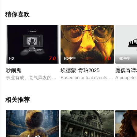
演绎的英国电影，手机免费观看高清未删减完整版电影大
全就上天堂电影网，更多相关信息可移步至豆瓣电影、电
猜你喜欢
视猫或剧情网等平台了解。
7.0
1.0
HD
HD中字
HD中字
吵闹鬼
埃德蒙·肯珀2025
魔偶奇谭
事业有成、意气风发的史蒂文•弗瑞林（Craig T. Nelson 饰）带着妻
Based on actual events of American se
A puppeteer
相关推荐