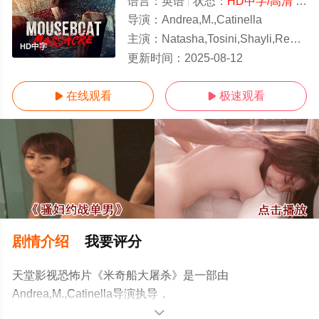
语言：
英语
状态：
HD中字/高清
- 免费在线观看
导演：
Andrea,M.,Catinella
主演：
Natasha,Tosini,Shayli,Reagan,Lauren,Leppard
HD中字
更新时间：
2025-08-12
在线观看
极速观看


剧情介绍
我要评分
天堂影视恐怖片《米奇船大屠杀》是一部由
Andrea,M.,Catinella导演执导，
Natasha,Tosini,Shayli,Reagan,Lauren,Leppard等演员精彩
