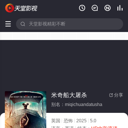






米奇船大屠杀
分享

别名：miqichuandatusha
英国
恐怖
2025
5.0