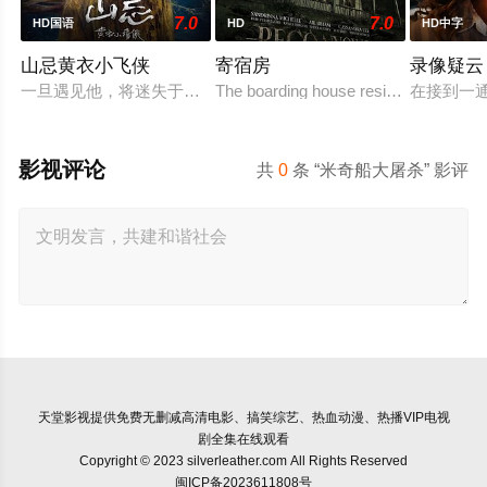
7.0
7.0
HD国语
HD
HD中字
山忌黄衣小飞侠
寄宿房
录像疑云
一旦遇见他，将迷失于山中……嘉铭（刘以豪 饰）、玉欣（袁澧
The boarding house residents felt som
在接到一
影视评论
共
0
条 “米奇船大屠杀” 影评
天堂影视
提供免费无删减高清电影、搞笑综艺、热血动漫、热播VIP电视
剧全集在线观看
Copyright © 2023 silverleather.com All Rights Reserved
闽ICP备2023611808号