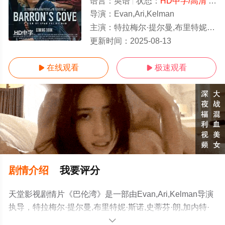
语言：
英语
状态：
HD中字/高清
- 免费在线观看
导演：
Evan,Ari,Kelman
主演：
特拉梅尔·提尔曼,布里特妮·斯诺,史蒂芬·朗,加内特·赫德兰,克里斯蒂安·康佛瑞,哈米什·林克莱特,马克·门查卡,
HD中字
更新时间：
2025-08-13
在线观看
极速观看


剧情介绍
我要评分
天堂影视剧情片《巴伦湾》是一部由Evan,Ari,Kelman导演
执导，特拉梅尔·提尔曼,布里特妮·斯诺,史蒂芬·朗,加内特·
赫德兰,克里斯蒂安·康佛瑞,哈米什·林克莱特,马克·门查卡,
