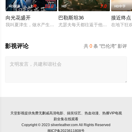
10.0
7.0
HD国语
HD
HD中字
向光花盛开
巴勒斯坦36
接近终点
我叫夏津生，做水产生意，45岁那年我儿子跳楼自杀了，他死后
尤瑟夫每天都往返于他的农耕村庄巴
在地下狂
影视评论
共
0
条 “巴伦湾” 影评
天堂影视
提供免费无删减高清电影、搞笑综艺、热血动漫、热播VIP电视
剧全集在线观看
Copyright © 2023 silverleather.com All Rights Reserved
闽ICP备2023611808号