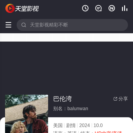






巴伦湾
分享

别名：balunwan
美国
剧情
2024
10.0