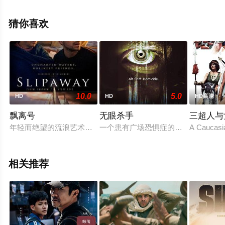
劳尔·卡斯提洛,丹尼·马斯特罗吉奥尔吉奥,克里斯蒂娜·克莱
伯,Guy,Lockard,海蒂·加尔扎,Elia,Monte-Brown,萨沙·塞伯
猜你喜欢
格,Levon,Panek,Jonathan等演员精彩演绎的美国电影，手
机免费观看高清未删减完整版电影大全就上天堂电影网，
更多相关信息可移步至豆瓣电影、电视猫或剧情网等平台
了解。
10.0
5.0
HD
HD
HD高清
飘离号
无眼杀手
三超人与
年轻而绝望的流浪艺术家亚当搬到一艘帆船上生活，一位失去丈夫
一个患有广场恐惧症的年轻人（亨利
A Caucasia
相关推荐