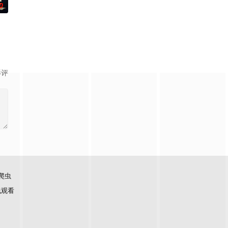
0
南朝，成
国内MCN公司的offer拉着丈夫付玉
影评
爬虫
线观看