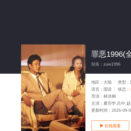
罪恶1996(
别名：zuie1996
地区：
大陆
类型：
语言：
国语
状态：
导演：
林洪桐
主演：
夏宗学,吕中,赵
更新时间：
2025-09-
在线观看
