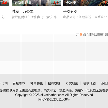
2.0
更新至17集
8.0
全24集
5.
时差一万公里
平凝有令
，她成了苏家嫡长女苏青染，重回宅院向昔日仇人讨还
、化学、物理知识的落魄男编剧，一场意外他来到了一个从未听说过的朝代--大
曾经的财经主播张冉（任素汐 饰）因不甘海外代购的平凡生活，手握一封
出品公司：芃程影视、寓系企业
共
0
条 “罪恶1996” 
S订阅
百度蜘蛛
神马爬虫
搜狗蜘蛛
奇虎地图
谷歌地图
必应
影视
提供免费无删减高清电影、搞笑综艺、热血动漫、热播VIP电视剧全集在
Copyright © 2023 silverleather.com All Rights Reserved
闽ICP备2023611808号