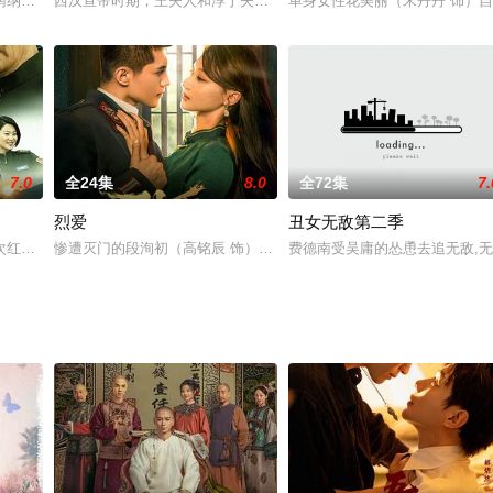
在娱乐圈的浮浮沉沉中，携手并肩，披荆斩棘，却又陷
南纳西木氏土司在当地统治时期，木氏家族内部腥风血雨的争权夺势和权力更迭
西汉宣帝时期，王夫人和淳于夫人都是后宫女医，后二人被利用，最
单身女性花美丽（宋丹丹 饰）
7.0
全24集
8.0
全72集
7.
烈爱
丑女无敌第二季
盛号”的船员全部失踪，未过多久，13名中国
次红蓝演习中坚持自己的看法，擅自行动，却意外地挽救了己方军队，赢得了对
惨遭灭门的段洵初（高铭辰 饰）误会长嫂林雯语（何宣林 饰）为仇
费德南受吴庸的怂恿去追无敌,