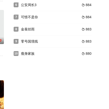
的的恩怨情
终一个自尽一个被问斩。淳于夫人之女淳于瑶（桑
自强不息，不仅尽心抚养儿子高闯（王亮 饰）长大，还经营着一家生意兴隆的火
公安局长3
884
6

可惜不是你
884
7

金蚕丝雨
883
8

0
零号国境线
883
9

瘦身家族
880
10

抗最终的胜
人之女，满怀恨意离开多年后，成为军阀少将归
无敌很快就接受了这期盼以久的感情。俩人的情感觉发展的很快（费德南是为了