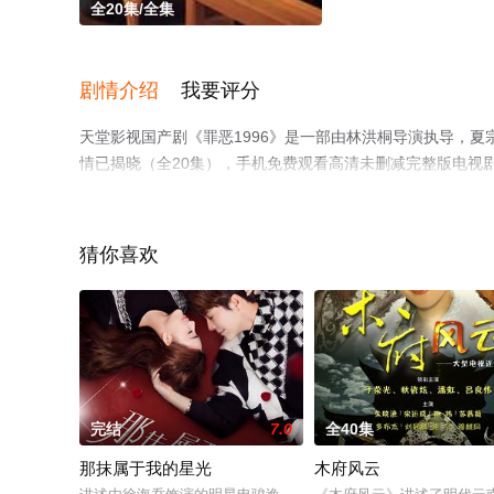
全20集/全集
剧情介绍
我要评分
天堂影视国产剧《罪恶1996》是一部由林洪桐导演执导，夏宗
情已揭晓（全20集），手机免费观看高清未删减完整版电视
网等平台了解。
猜你喜欢
完结
7.0
全40集
那抹属于我的星光
木府风云