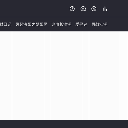




财日记
风起洛阳之阴阳界
冰血长津湖
爱寻迷
再战江湖