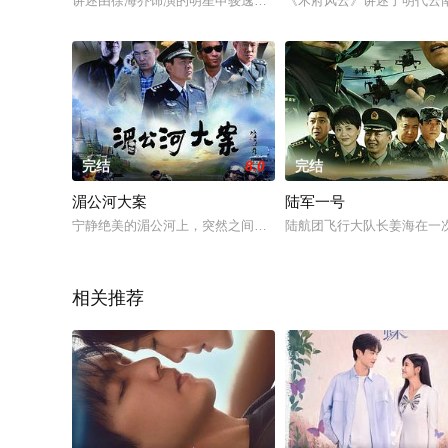
讲述由徐海乔饰演的明星申骏逸和孟子义饰演的学霸助理苏颜，
《木府风云》讲述了明代云
完结
8.0
完结
湄公河大案
陆军一号
宁静绝美的湄公河上，突然之间枪声大作。中国商船“远平号”与“兴
陆航团飞行大队长姜海在一
相关推荐