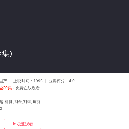
全集)
国产
上映时间：
1996
豆瓣评分：
4.0
全20集
- 免费在线观看
越,柳健,陶金,刘琳,向能
03
极速观看
