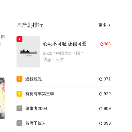
国产剧排行
更多

局剧
1
情
心动不可耻 还很可爱
986

2022 / 中国大陆 / 国产
状态：完结
追我魂魄
971
2

有房有车第三季
922
3

肇事者2004
909
4

0
首席干饭人
893
5
