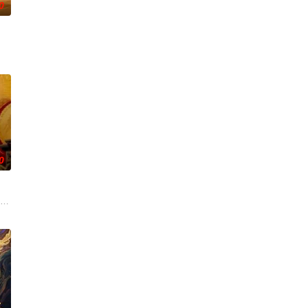
0
，他父母
自己的智慧借势谋局，以行商入场，以票号立足，
0
泥潭。一次
的木匠，精通古籍《鲁班秘术》，相传此书分为
奸人逃婚酿祸，归来惊见恩人萧家遭灭顶之灾。为赎罪孽，她与替兄迎亲的萧家