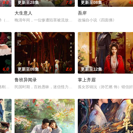
8.0
更新至28集
7.0
更新至08集
4.
大生意人
吾岸
恋人冯睿（钟汉良 饰）破镜重圆，但是过去的误会
矜（陈妍希 饰），在人生至暗时刻收到山村少年李雾（周柯宇 饰）的求助电话
晚清年间，一位惨遭陷害被流放的读书人，以死谋生，在夹缝中凭借
改编自小说《四面佛》
6.0
更新至08集
2.0
更新至12集
1.
鲁班异闻录
掌上齐眉
烈的丛林法则中找寻到各自人生中令人心动的o
格刚毅，却在人生巅峰遭遇背叛。苏晓梦，民宿小职员，性格温婉，却深陷家庭
民国时期，百姓愚昧，迷信怪力邪说。李木墩（来喜 饰）是雾城最好
孤女苏锦沅（孙艺燃 饰）错信