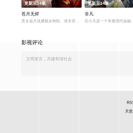
更新至14集
3.0
更新至14集
苍月无烬
非凡
贵女温月浅遭贱女构陷、渣夫背叛，被推下万丈悬崖，一朝重生
石小凡是一个有着现代金融
影视评论
RS
天堂