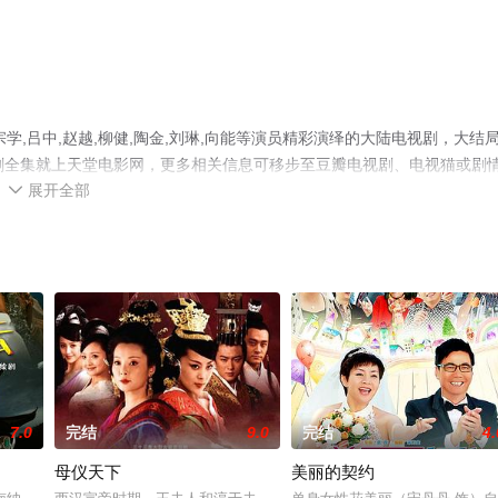
学,吕中,赵越,柳健,陶金,刘琳,向能等演员精彩演绎的大陆电视剧，大结
剧全集就上天堂电影网，更多相关信息可移步至豆瓣电视剧、电视猫或剧
展开全部

7.0
完结
9.0
完结
4.
母仪天下
美丽的契约