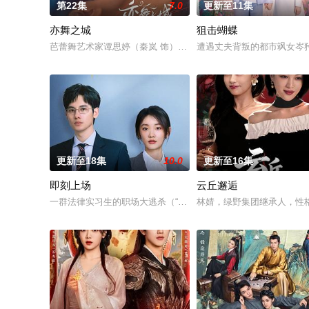
第22集
7.0
更新至11集
亦舞之城
狙击蝴蝶
芭蕾舞艺术家谭思婷（秦岚 饰）退役归国，欲与当年被迫分开的
遭遇丈夫背叛的都市飒女岑
更新至18集
10.0
更新至16集
即刻上场
云丘邂逅
一群法律实习生的职场大逃杀（“顶级offer角逐赛”），却在激
林婧，绿野集团继承人，性