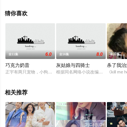
减完整版电视剧全集就上天堂电影网，更多相关信息可移
步至豆瓣电视剧、电视猫或剧情网等平台了解。
猜你喜欢
6.0
8.0
全11集
全16集
全20集
巧克力奶昔
灰姑娘与四骑士
杀了我治
正宇有两只宠物，小狗叫巧克力，小猫叫奶昔，奶昔和巧克力穿过
根据同名网络小说改编，讲述一名梦
《kill 
相关推荐