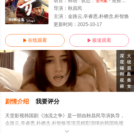
语言：
韩语
状态：
全9集
- 免费在线观看
导演：
秋昌民
主演：
金路云,辛睿恩,朴栖含,朴智焕
全9集/全集
更新时间：
2025-10-17
在线观看
极速观看


剧情介绍
我要评分
天堂影视韩国剧《浊流之争》是一部由秋昌民导演执导，
金路云,辛睿恩,朴栖含,朴智焕等演员精彩演绎的韩国电视
剧，大结局剧情已揭晓（全9集），手机免费观看高清未删
