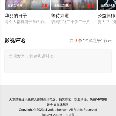
2.0
8.0
更新至36集
更新至02集
更新至02集
华丽的日子
等待京道
公益律师
每个人都有属于自己的辉煌岁月。无论是现在，过去，还是未来
该剧讲述二十岁二十八岁，两次恋爱
姜大卫（
影视评论
共
0
条 “浊流之争” 影评
天堂影视
提供免费无删减高清电影、搞笑综艺、热血动漫、热播VIP电视
剧全集在线观看
Copyright © 2023 silverleather.com All Rights Reserved
闽ICP备2023611808号