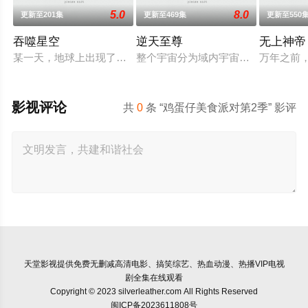
5.0
8.0
更新至201集
更新至469集
更新至550
吞噬星空
逆天至尊
无上神帝
某一天，地球上出现了不明来由的RR病毒，将世界卷入灾难之
整个宇宙分为域内宇宙和域外宇宙，
万年之前
影视评论
共
0
条 “鸡蛋仔美食派对第2季” 影评
天堂影视
提供免费无删减高清电影、搞笑综艺、热血动漫、热播VIP电视
剧全集在线观看
Copyright © 2023 silverleather.com All Rights Reserved
闽ICP备2023611808号