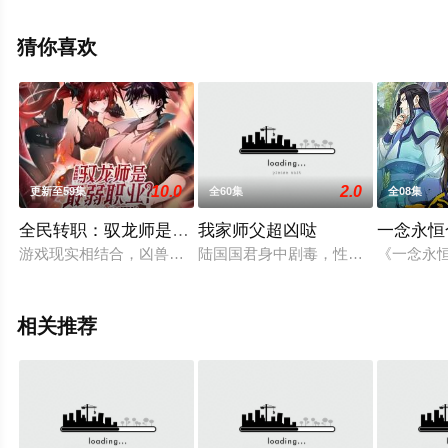
信息可移步至豆瓣动漫、电视猫或剧情网等平台了解。
猜你喜欢
10.0
2.0
更新至59集
全60集
全08集
全民转职：驭龙师是最弱职业？动态漫画
我家师父超凶哒
一念永恒
游戏现实相结合，凶兽横行，秘境、副本无数。为了抵御凶兽侵
陆国国君身中剧毒，性命危在旦夕，
《一念永
相关推荐