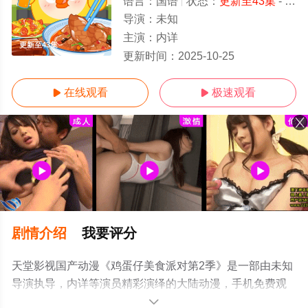
语言：
国语
状态：
更新至43集
- 免费在线观看
导演：
未知
主演：
内详
更新至43集
更新时间：
2025-10-25
在线观看
极速观看


剧情介绍
我要评分
天堂影视国产动漫《鸡蛋仔美食派对第2季》是一部由未知
导演执导，内详等演员精彩演绎的大陆动漫，手机免费观
看高清未删减完整版动漫全集就上天堂电影网，更多相关
