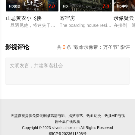
7.0
7.0
HD国语
HD
HD中字
山忌黄衣小飞侠
寄宿房
录像疑云
一旦遇见他，将迷失于山中……嘉铭（刘以豪 饰）、玉欣（袁澧
The boarding house residents felt som
在接到一
影视评论
共
0
条 “致命录像带：万圣节” 影评
天堂影视
提供免费无删减高清电影、搞笑综艺、热血动漫、热播VIP电视
剧全集在线观看
Copyright © 2023 silverleather.com All Rights Reserved
闽ICP备2023611808号