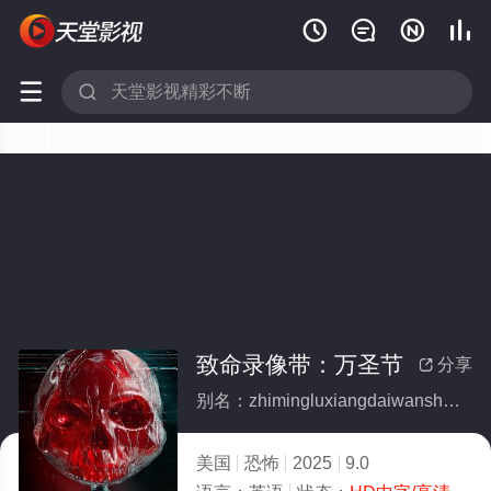






致命录像带：万圣节
分享

别名：zhimingluxiangdaiwanshengjie
美国
恐怖
2025
9.0