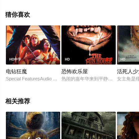
娜·兹洛科维奇导演执导，Lawson,Greyson,莎拉·尼克
林,Jenna,Hogan,Isabella,Feliciana,Sean,Berube,Riley,Notti
猜你喜欢
等演员精彩演绎的美国电影，手机免费观看高清未删减完
整版电影大全就上天堂电影网，更多相关信息可移步至豆
瓣电影、电视猫或剧情网等平台了解。
6.0
8.0
HD中字
HD
HD
电钻狂魔
恐怖欢乐屋
活死人少
Special FeaturesAudio Commentaries on Each FilmAll-N
热闹的嘉年华来到平静沉闷的小镇，两对青年男
女主角是
相关推荐