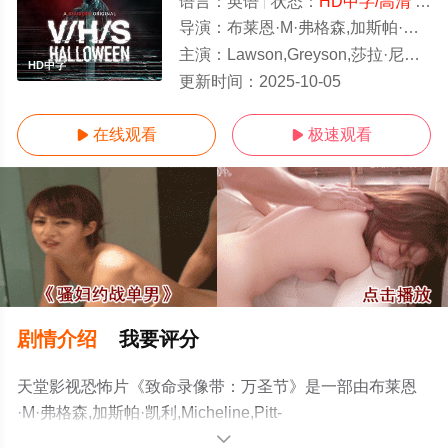
语言：
英语
状态：
HD中字/高清
- 免费在线观看
导演：
布莱恩·M·弗格森,加斯帕·凯利,Micheline,Pitt-Norman,R.H.,Norman,亚历克斯·罗斯·派瑞,帕科·普拉萨,安娜·兹洛科维奇
主演：
Lawson,Greyson,莎拉·尼克林,Jenna,Hogan,Isabella,Feliciana,Sean
HD中字
更新时间：
2025-10-05
在线观看
极速观看


剧情介绍
我要评分
天堂影视恐怖片《致命录像带：万圣节》是一部由布莱恩
·M·弗格森,加斯帕·凯利,Micheline,Pitt-
Norman,R.H.,Norman,亚历克斯·罗斯·派瑞,帕科·普拉萨,安
