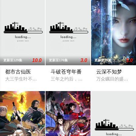
10.0
3.0
5.0
更新至129集
更新至176集
更新至24集
都市古仙医
斗破苍穹年番
云深不知梦
大三学生叶不凡，为了给母亲筹集医药费碰瓷，不料遇到不按套
三年之约后，萧炎终于在迦南学院见到了
万众瞩目的盛世婚