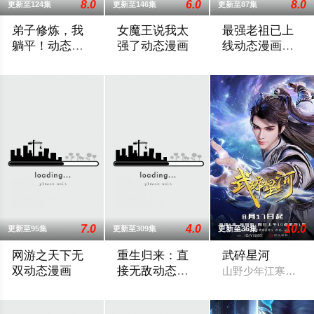
8.0
6.0
8.0
更新至124集
更新至146集
更新至87集
弟子修炼，我
女魔王说我太
最强老祖已上
躺平！动态漫
强了动态漫画
线动态漫画第
画第2季
一季
弟子修炼，我躺平！动态漫画第2季
2024 / 大陆 / 国产动漫
2024 / 大陆 / 国产
7.0
4.0
10.0
更新至95集
更新至309集
更新至36集
网游之天下无
重生归来：直
武碎星河
双动态漫画
接无敌动态漫
山野少年江寒为寻
画
手提地狱魔剑，身穿幽魂神光铠，头戴噬魂紫金盔，脚踏浮云踏
一代天界帝师，重回高中时代，他却惊讶