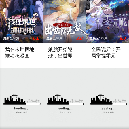
6.0
3.0
9.0
更新至66集
更新至63集
更新至125集
我在末世摆地
娘胎开始逆
全民诡异：开
摊动态漫画
袭，出世即无
局掌握零元购
敌动态漫画
动态漫画
大学生高小亮车祸后绑定美食系统，竟穿越到丧尸横行的末世！
被洛族抛弃的"先天不足"胎儿竟是荒古圣
诡异末世降临，男