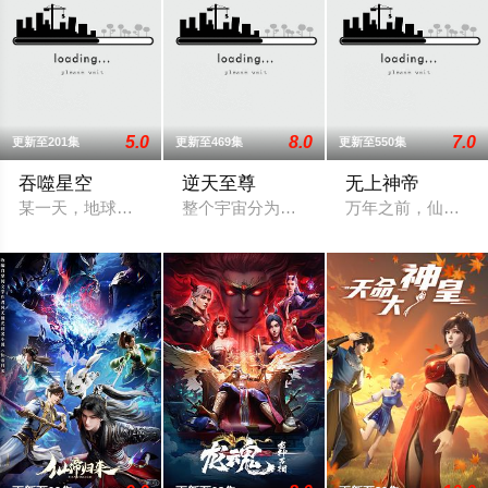
5.0
8.0
7.0
更新至201集
更新至469集
更新至550集
吞噬星空
逆天至尊
无上神帝
某一天，地球上出现了不明来由的RR病毒，将世界卷入灾难之中
整个宇宙分为域内宇宙和域外宇宙，两个宇
万年之前，仙王牧