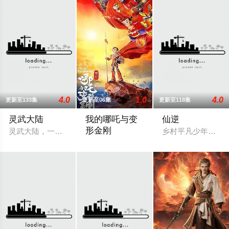
4.0
1.0
4.0
更新至133集
更新至06集
更新至118集
灵武大陆
我的哪吒与变
仙逆
形金刚
灵武大陆，一个灵力和武魂并存的世界，灵修一念动山河，武者
乡村平凡少年王林
讲述哪吒和小伙伴们与变形金刚携手，共