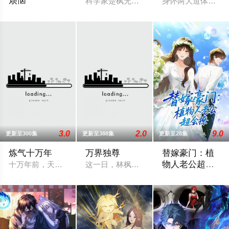
烦恼
科学家楚枫无意间获得了化作陨石落下的“
身怀两大道体，却
魔法王国的公主希娅拥有独特的宝石眼，她发现自己的梦境似乎
3.0
2.0
9.0
更新至300集
更新至388集
更新至28集
炼气十万年
万界独尊
替嫁豪门：植
物人老公超会
十万年前，天岚宗叱咤修真界，宗内弟子皆是天骄，所向披靡。
这一日，林枫正在林府凝聚武魂，不想，
撩动态漫画
被恶毒继妹加害逼