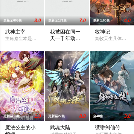
3.0
7.0
4.0
更新至605集
更新至171集
更新至60集
武神主宰
我被困在同一
牧神记
天一千年动态
主角秦尘本是武域中最顶尖的天才强者，却遭歹人暗算，陨落大
秦牧天生凡体，历
漫画
2024 / 大陆 / 国产动漫
1.0
8.0
3.0
更新至13集
更新至27集
全40集
魔法公主的小
武魂大陆
缥缈剑仙传