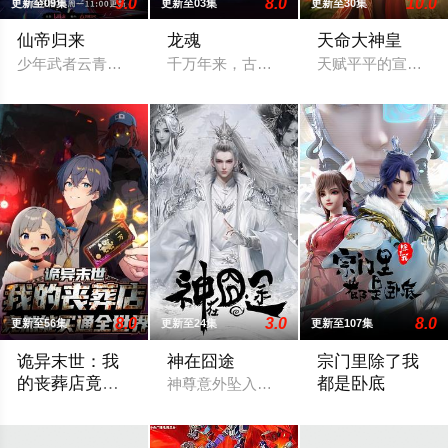
9.0
8.0
10.0
更新至09集
更新至03集
更新至30集
仙帝归来
龙魂
天命大神皇
少年武者云青岩于三年前人间蒸发，实则被卷入仙界三千年并成
千万年来，古老而神秘的龙族在中土大陆
天赋平平的宣起，
8.0
3.0
8.0
更新至56集
更新至24集
更新至107集
诡异末世：我
神在囧途
宗门里除了我
的丧葬店竟然
都是卧底
神尊意外坠入凡界，法力尽失。只因他破
能买通全世界
林千，一个守着末流小丧葬店的落魄老板。当诡异末世骤然降临
传奇黑客为拯救人
动态漫画