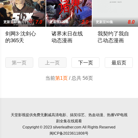
7.0
2.0
8.0
更新至18集
更新至120集
更新至90集
剑网3·沈剑心
诸界末日在线
我契约了我自
的365天
动态漫画
己动态漫画
沈剑心再次回归稻香村，不断出现的奇闻、悬案、离谱发明……
本来只存于游戏世界的妖魔突然在现实世界降
2024 / 大陆 / 国产
第一页
上一页
下一页
最后页
当前
第1页
/ 总共 56页
天堂影视
提供免费无删减高清电影、搞笑综艺、热血动漫、热播VIP电视
剧全集在线观看
Copyright © 2023 silverleather.com All Rights Reserved
闽ICP备2023611808号