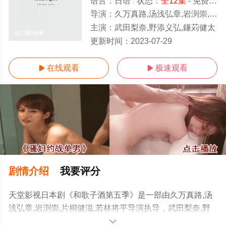
语言：
日语
状态：
全12集
- 免费在线观看
导演：
久万真路,汤浅弘章,岩渕崇,片桐健滋,若林将平
主演：
武田梨奈,野添义弘,鎌苅健太
全12集/全集
更新时间：
2023-07-29
在线观看
极速观看


剧情介绍
我要评分
天堂影视日本剧《和歌子酒第五季》是一部由久万真路,汤
浅弘章,岩渕崇,片桐健滋,若林将平导演执导，武田梨奈,野
添义弘,鎌苅健太等演员精彩演绎的日本电视剧，大结局剧
