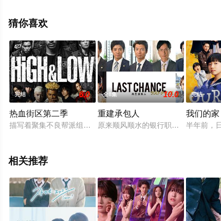
情已揭晓（全12集），手机免费观看高清未删减完整版电
视剧全集就上天堂电影网，更多相关信息可移步至豆瓣电
猜你喜欢
视剧、电视猫或剧情网等平台了解。
6.0
10.0
完结
全8集
完结
热血街区第二季
重建承包人
我们的家
描写着聚集不良帮派组织的SWORD地区，捲起了激烈的争斗以
原来顺风顺水的银行职员樫村（仲村
半年前，
相关推荐