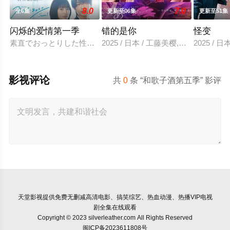
8.0
7.0
全6集
更新至06集
更新至51集
闪烁的爱情第一季
错的是你
怪变
素直でおっとりした性格の仁菜子は、まだ恋という感情を知ら
2025 / 日本 / 工藤美樱,山中柔太朗
2025 /
影视评论
共
0
条 “和歌子酒第五季” 影评
天堂影视
提供免费无删减高清电影、搞笑综艺、热血动漫、热播VIP电视
剧全集在线观看
Copyright © 2023 silverleather.com All Rights Reserved
闽ICP备2023611808号