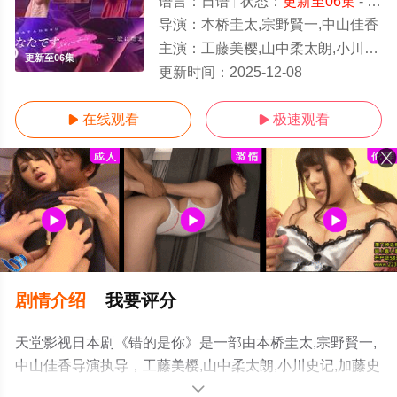
语言：
日语
状态：
更新至06集
- 免费在线观看
导演：
本桥圭太,宗野賢一,中山佳香
主演：
工藤美樱,山中柔太朗,小川史记,加藤史帆,高田里穗
更新至06集
更新时间：
2025-12-08
在线观看
极速观看


剧情介绍
我要评分
天堂影视日本剧《错的是你》是一部由本桥圭太,宗野賢一,
中山佳香导演执导，工藤美樱,山中柔太朗,小川史记,加藤史
帆,高田里穗等演员精彩演绎的日本电视剧，手机免费观看
