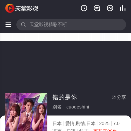






错的是你
分享

别名：cuodeshini
日本
爱情,剧情,日本
2025
7.0