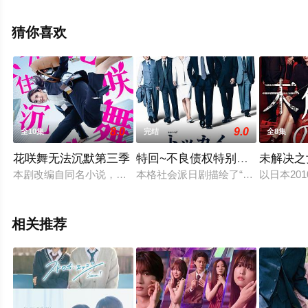
高清未删减完整版电视剧全集就上天堂电影网，更多相关
信息可移步至豆瓣电视剧、电视猫或剧情网等平台了解。
猜你喜欢
8.0
9.0
全10集
完结
全8集
花咲舞无法沉默第三季
特回~不良债权特别回收部~
未解决之
本剧改编自同名小说，讲述了主人公花咲舞突然从大银行的窗口
本格社会派日剧描绘了“不良债权特别
以日本2
相关推荐