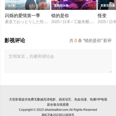
8.0
7.0
全6集
更新至06集
更新至51集
闪烁的爱情第一季
错的是你
怪变
素直でおっとりした性格の仁菜子は、まだ恋という感情を知ら
2025 / 日本 / 工藤美樱,山中柔太朗
2025 /
影视评论
共
0
条 “错的是你” 影评
天堂影视
提供免费无删减高清电影、搞笑综艺、热血动漫、热播VIP电视
剧全集在线观看
Copyright © 2023 silverleather.com All Rights Reserved
闽ICP备2023611808号