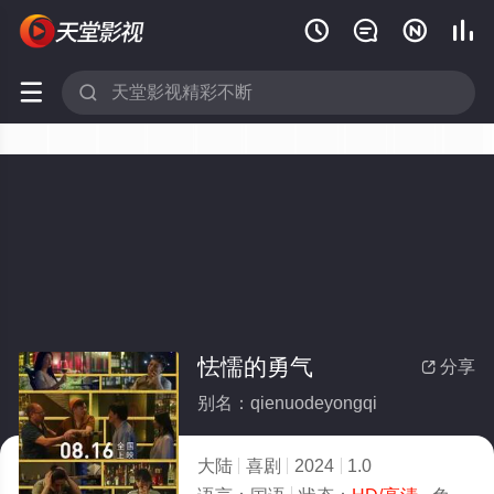






怯懦的勇气
分享

别名：qienuodeyongqi
大陆
喜剧
2024
1.0