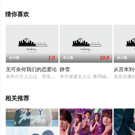
太等演员精彩演绎的日本电视剧，大结局剧情已揭晓（全9
集），手机免费观看高清未删减完整版电视剧全集就上天
猜你喜欢
堂电影网，更多相关信息可移步至豆瓣电视剧、电视猫或
剧情网等平台了解。
1.0
10.0
全10集
全11集
全12集
无可奈何我们的恋爱论
静雪
从宫本到你
本作の主人公は、学生時代の恋愛にやり残した思いを抱える40
本片讲述主人公·青羽紬（川口春奈 
东京台播
相关推荐