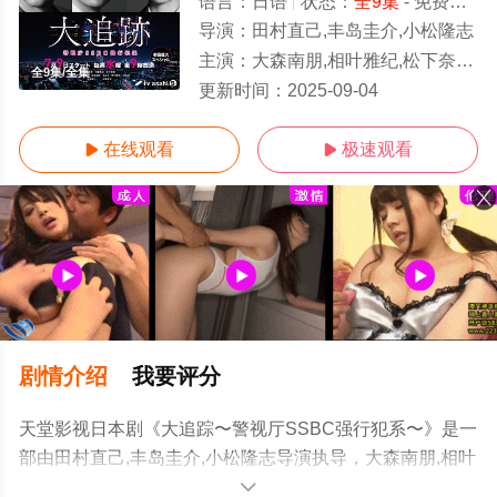
语言：
日语
状态：
全9集
- 免费在线观看
导演：
田村直己,丰岛圭介,小松隆志
主演：
大森南朋,相叶雅纪,松下奈绪,伊藤淳史,高木雄也,足立梨花,丸山礼,野村康太
全9集/全集
更新时间：
2025-09-04
在线观看
极速观看


剧情介绍
我要评分
天堂影视日本剧《大追踪〜警视厅SSBC强行犯系〜》是一
部由田村直己,丰岛圭介,小松隆志导演执导，大森南朋,相叶
雅纪,松下奈绪,伊藤淳史,高木雄也,足立梨花,丸山礼,野村康
