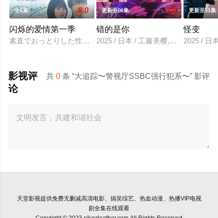
8.0
7.0
全6集
更新至06集
更新至51集
闪烁的爱情第一季
错的是你
怪变
素直でおっとりした性格の仁菜子は、まだ恋という感情を知ら
2025 / 日本 / 工藤美樱,山中柔太朗
2025 /
影视评
共
0
条 “大追踪〜警视厅SSBC强行犯系〜” 影评
论
天堂影视
提供免费无删减高清电影、搞笑综艺、热血动漫、热播VIP电视
剧全集在线观看
Copyright © 2023 silverleather.com All Rights Reserved