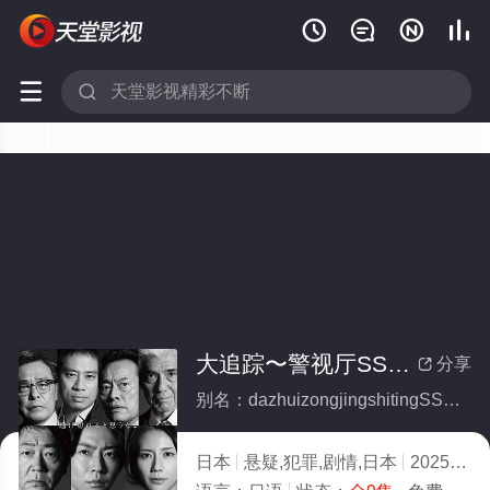






大追踪〜警视厅SSBC强行犯系〜(全集)
分享

别名：dazhuizongjingshitingSSBCqiangxingfanxi
日本
悬疑,犯罪,剧情,日本
2025
10.