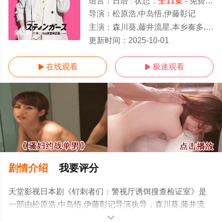
语言：
日语
状态：
全11集
- 免费在线观看
导演：
松原浩,中岛悟,伊藤彰记
主演：
森川葵,藤井流星,本乡奏多,玉山铁二,志田彩良,,井内悠阳,杉本哲太
全11集/全集
更新时间：
2025-10-01
在线观看
极速观看


剧情介绍
我要评分
天堂影视日本剧《钉刺者们：警视厅诱饵搜查检证室》是
一部由松原浩,中岛悟,伊藤彰记导演执导，森川葵,藤井流
星,本乡奏多,玉山铁二,志田彩良,,井内悠阳,杉本哲太等演员
