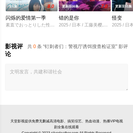
8.0
7.0
全6集
更新至06集
更新至51集
闪烁的爱情第一季
错的是你
怪变
素直でおっとりした性格の仁菜子は、まだ恋という感情を知ら
2025 / 日本 / 工藤美樱,山中柔太朗
2025 /
影视评
共
0
条 “钉刺者们：警视厅诱饵搜查检证室” 影评
论
天堂影视
提供免费无删减高清电影、搞笑综艺、热血动漫、热播VIP电视
剧全集在线观看
Copyright © 2023 silverleather.com All Rights Reserved