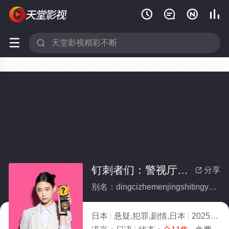






钉刺者们：警视厅诱饵搜查检证室(全集)
分享

别名：dingcizhemenjingshitingyouersouchajianzhengshi
日本
悬疑,犯罪,剧情,日本
2025
2.0