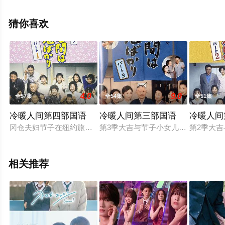
精彩演绎的日本电视剧，大结局剧情已揭晓（全11集），
手机免费观看高清未删减完整版电视剧全集就上天堂电影
猜你喜欢
网，更多相关信息可移步至豆瓣电视剧、电视猫或剧情网
等平台了解。
4.0
9.0
全57集
全54集
全51集
冷暖人间第四部国语
冷暖人间第三部国语
冷暖人间
冈仓夫妇节子在纽约旅行的途中突然死去，住在节子附近的好朋
第3季大吉与节子小女儿长子被婆婆
第2季大
相关推荐